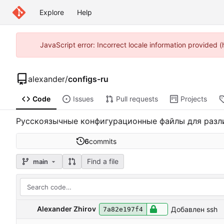
Explore
Help
JavaScript error: Incorrect locale information provided
alexander
/
configs-ru
Code
Issues
Pull requests
Projects
Русскоязычные конфигурационные файлы для разли
6
commits
Find a file
main
Alexander Zhirov
Добавлен ssh
7a82e197f4