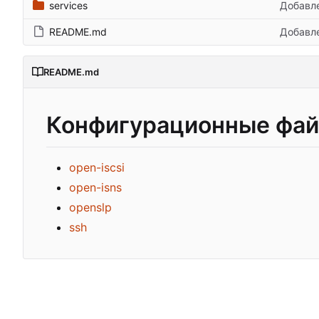
services
Добавле
README.md
Добавле
README.md
Конфигурационные файл
open-iscsi
open-isns
openslp
ssh