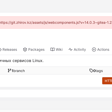
 (https://git.zhirov.kz/assets/js/webcomponents.js?v=14.0.3~gitea-1.
Releases
Packages
Wiki
Activity
Actions
чных сервисов Linux.
1
branch
0
tags
HTT