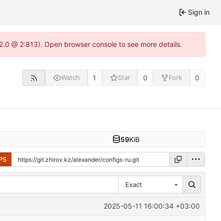
Sign in
22.0 @ 2:813). Open browser console to see more details.
1
0
0
Watch
Star
Fork
59
KiB
PS
Exact
2025-05-11 16:00:34 +03:00